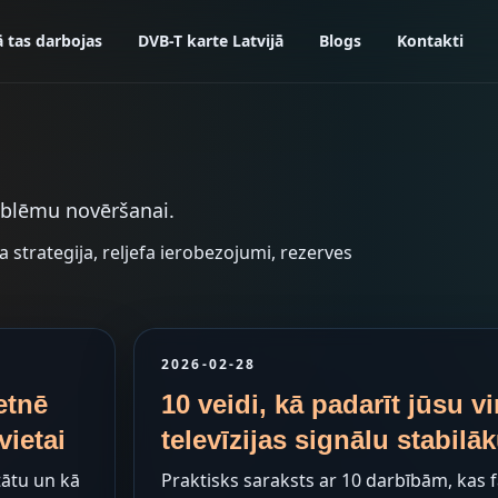
ā tas darbojas
DVB-T karte Latvijā
Blogs
Kontakti
roblēmu novēršanai.
 strategija, reljefa ierobezojumi, rezerves
2026-02-28
etnē
10 veidi, kā padarīt jūsu 
vietai
televīzijas signālu stabilā
tātu un kā
Praktisks saraksts ar 10 darbībām, kas 