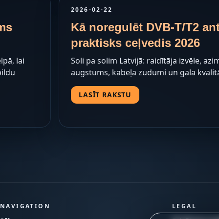
2026-02-22
ums
Kā noregulēt DVB-T/T2 ant
praktisks ceļvedis 2026
pā, lai
Soli pa solim Latvijā: raidītāja izvēle, a
pildu
augstums, kabeļa zudumi un gala kvalit
LASĪT RAKSTU
NAVIGATION
LEGAL