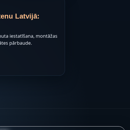
enu Latvijā:
zimuta iestatīšana, montāžas
ātes pārbaude.