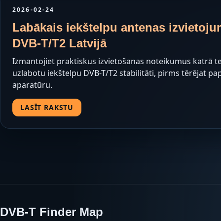
2026-02-24
Labākais iekštelpu antenas izvietoj
DVB-T/T2 Latvijā
Izmantojiet praktiskus izvietošanas noteikumus katrā tel
uzlabotu iekštelpu DVB-T/T2 stabilitāti, pirms tērējat pa
aparatūru.
LASĪT RAKSTU
DVB-T Finder Map