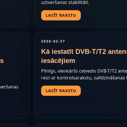
uztveršanas stabilitāti.
LASĪT RAKSTU
2026-02-27
Kā iestatīt DVB-T/T2 ante
ks
iesācējiem
Pilnīgs, vienkāršs ceļvedis DVB-T/T2 ant
reizi ar kontrolsarakstu, salīdzināšanas
tveršanas
LASĪT RAKSTU