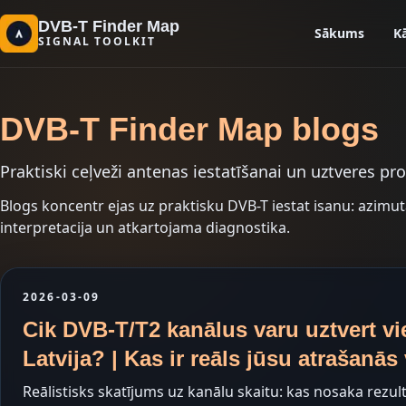
DVB-T Finder Map
Sākums
K
SIGNAL TOOLKIT
DVB-T Finder Map blogs
Praktiski ceļveži antenas iestatīšanai un uztveres p
Blogs koncentr ejas uz praktisku DVB-T iestat isanu: azimuta
interpretacija un atkartojama diagnostika.
2026-03-09
Cik DVB-T/T2 kanālus varu uztvert vi
Latvija? | Kas ir reāls jūsu atrašanās 
Reālistisks skatījums uz kanālu skaitu: kas nosaka rezul