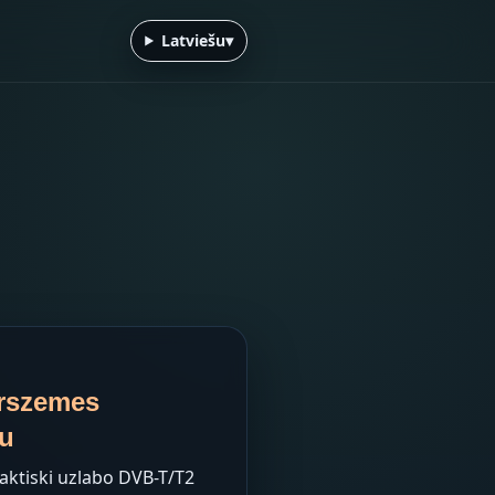
Latviešu
▾
virszemes
ku
faktiski uzlabo DVB-T/T2