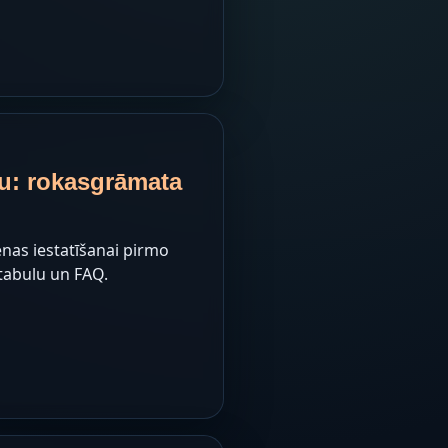
nu: rokasgrāmata
enas iestatīšanai pirmo
 tabulu un FAQ.